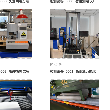
0008_矢量网络分析
检测设备_0006_密度测定仪1
暂无价格
0003_熔融指数试验
检测设备_0001_高低温万能实
验机